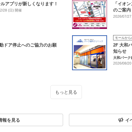
ールアプリが新しくなります！
「イオン
のご案内
/02/28 (日) 開催
2026/07/27
モールから
側自動ドア停止へのご協力のお願
2F 大
知らせ
大和パーク
2026/08/2
もっと見る
情報を見る
イ